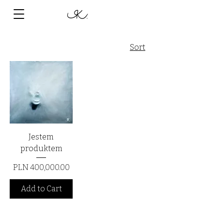
Sort
Jestem
produktem
Price
PLN 400,000.00
Add to Cart